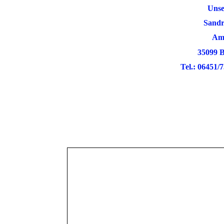
Unsere K
Sandra und
Am Born
35099 Burgw
Tel.: 06451/753924