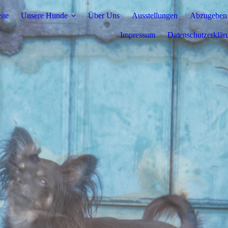
ite
Unsere Hunde
Über Uns
Ausstellungen
Abzugeben
Impressum
Datenschutzerklär