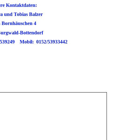
ontaktdaten:
 Tobias Balzer
häuschen 4
ald-Bottendorf
9 Mobil: 0152/53933442